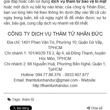
giải đáp hoặc cần sử dụng
dịch vụ thám tử bảo vệ bí mật
hoặc một dịch vụ bất kỳ nào khác của công ty Nhân Đức,
bạn vui lòng liên hệ theo thông tin dưới đây vào tất cả các
ngày trong tuần, kể cả ngày nghỉ lễ để nhận được sự tư
vấn, báo giá, cung cấp dịch vụ nhanh và tốt nhất.
CÔNG TY DỊCH VỤ THÁM TỬ NHÂN ĐỨC
Địa chỉ: 1401 Phan Văn Trị, Phường 10, Quận Gò Vấp,
TPHCM
Chi nhánh 1: 101/40/29 Tổ 2, ấp 4, xã Đông Thạnh, huyện
Hóc Môn, TPHCM
Chi nhánh 2: 68 Nguyễn Huệ, Phường Bến Nghé, Quận 1,
TpHCM
Hotline: 094.77.88.379 - 0933 907 877
Email: thamtutunhanduc@gmail.com - Website:
http://thamtunhanduc.com
Tags:
thám tử
Chia sẻ