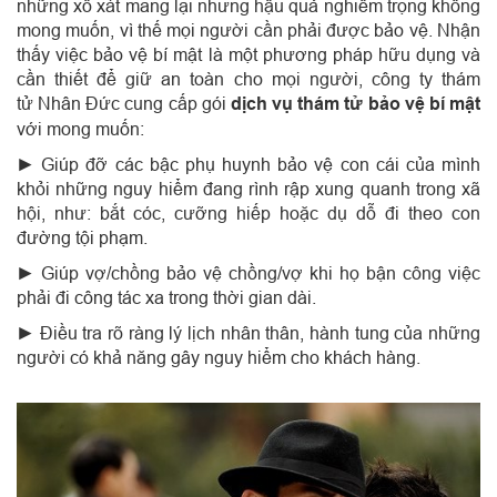
những xô xát mang lại nhưng hậu quả nghiêm trọng không
mong muốn, vì thế mọi người cần phải được bảo vệ.
Nhận
thấy việc
bảo vệ bí mật
là một phương pháp hữu dụng và
cần thiết để giữ an toàn cho mọi người, công ty thám
tử
Nhân Đức cung cấp gói
dịch vụ thám tử bảo vệ bí mật
với mong muốn:
► Giúp đỡ các bậc phụ huynh bảo vệ con cái của mình
khỏi những nguy hiểm đang rình rập xung quanh trong xã
hội, như: bắt cóc, cưỡng hiếp hoặc dụ dỗ đi theo con
đường tội phạm.
►
Giúp vợ/chồng bảo vệ chồng/vợ khi họ bận công việc
phải đi công tác xa trong thời gian dài.
►
Điều tra rõ ràng lý lịch nhân thân, hành tung của những
người có khả năng gây nguy hiểm cho khách hàng.