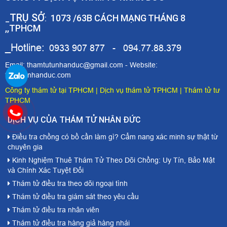
TRỤ SỞ
1073 /63B CÁCH MẠNG THÁNG 8
_
:
,,TPHCM
_Hotline:
0933 907 877 - 094.77.88.379
Email: thamtutunhanduc@gmail.com - Website:
thamtunhanduc.com
Công ty thám tử tại TPHCM
|
Dịch vụ thám tử TPHCM
|
Thám tử tư
TPHCM
DỊCH VỤ CỦA THÁM TỬ NHÂN ĐỨC
Điều tra chồng có bồ cần làm gì? Cẩm nang xác minh sự thật từ
chuyên gia
Kinh Nghiệm Thuê Thám Tử Theo Dõi Chồng: Uy Tín, Bảo Mật
và Chính Xác Tuyệt Đối
Thám tử điều tra theo dõi ngoại tình
Thám tử điều tra giám sát theo yêu cầu
Thám tử điều tra nhân viên
Thám tử điều tra hàng giả hàng nhái