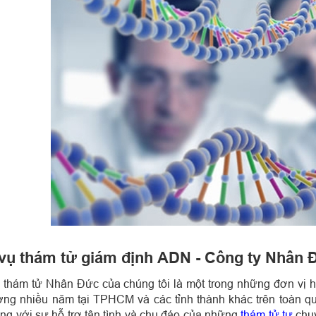
vụ thám tử giám định ADN - Công ty Nhân 
 thám tử Nhân Đức của chúng tôi là một trong những đơn vị h
ợng nhiều năm tại TPHCM và các tỉnh thành khác trên toàn q
ng với sự hỗ trợ tận tình và chu đáo của những
thám tử tư
chuy