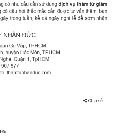
đang có nhu cầu cần sử dụng
dịch vụ thám tử giám
 có câu hỏi thắc mắc cần được tư vấn thêm, bạn
c ngày trong tuần, kể cả ngày nghỉ lễ để sớm nhận
Ử NHÂN ĐỨC
 Quận Gò Vấp, TPHCM
hạnh, huyện Hóc Môn, TPHCM
 Nghé, Quận 1, TpHCM
3 907 877
te:
thamtunhanduc.com
Chia sẻ
Đối