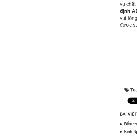
vụ chất
định A
vui lòn
được sự
Tag
BÀI VIẾ
Điều t
Kinh N