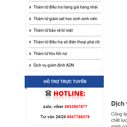
Thám tử điều tra hàng giả hàng nhái
Thám tử giám sát học sinh sinh viên
Thám tử bảo vệ bí mật
Thám tử điều tra số điện thoại phá rối
Thám tử thu hồi nợ
Dịch vụ giám định ADN
HỖ TRỢ TRỰC TUYẾN
Dịch 
zalo, viber
0933907877
Công ty
Tư vân 24/24
0947788379
chất lư
mình cù