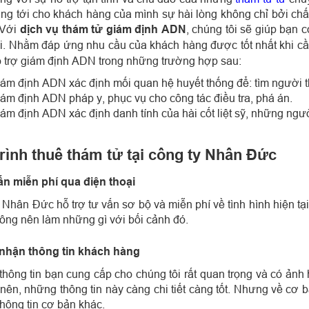
ng tới cho khách hàng của mình sự hài lòng không chỉ bởi chất 
 Với
dịch vụ thám tử giám định ADN
, chúng tôi sẽ giúp bạn 
ối. Nhằm đáp ứng nhu cầu của khách hàng được tốt nhất khi cầ
 trợ giám định ADN trong những trường hợp sau:
ám định ADN xác định mối quan hệ huyết thống để: tìm người th
ám định ADN pháp y, phục vụ cho công tác điều tra, phá án.
ám định ADN xác định danh tính của hài cốt liệt sỹ, những người
rình thuê thám tử tại công ty Nhân Đức
ấn miễn phí qua điện thoại
 Nhân Đức hỗ trợ tư vấn sơ bộ và miễn phí về tình hình hiện t
hông nên làm những gì với bối cảnh đó.
 nhận thông tin khách hàng
hông tin bạn cung cấp cho chúng tôi rất quan trọng và có ảnh 
 nên, những thông tin này càng chi tiết càng tốt. Nhưng về cơ b
hông tin cơ bản khác.