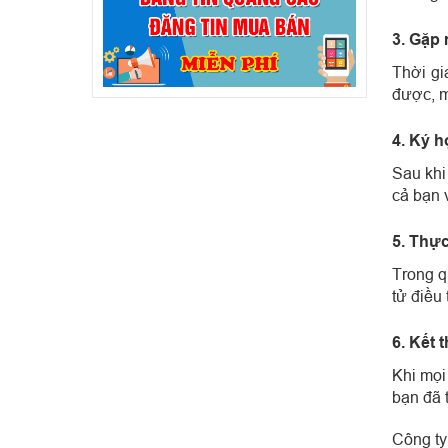
3. Gặp 
Thời gi
được, m
4. Ký h
Sau khi
cả bạn 
5. Thự
Trong q
tử điều 
6. Kết 
Khi mọi
bạn đã 
Công ty