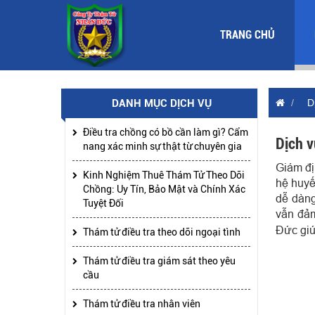
TRANG CHỦ
DANH MỤC DỊCH VỤ
D
Điều tra chồng có bồ cần làm gì? Cẩm
Dịch 
nang xác minh sự thật từ chuyên gia
Giám đị
Kinh Nghiệm Thuê Thám Tử Theo Dõi
hệ huyế
Chồng: Uy Tín, Bảo Mật và Chính Xác
dễ dàng
Tuyệt Đối
vẫn đảm
Đức giú
Thám tử điều tra theo dõi ngoại tình
Thám tử điều tra giám sát theo yêu
cầu
Thám tử điều tra nhân viên