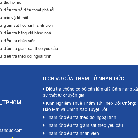
ử thu hồi nợ
 điều tra số điện thoại phá rối
ử bảo vệ bí mật
ử giám sát học sinh sinh viên
 điều tra hàng giả hàng nhái
ử điều tra nhân viên
ử điều tra giám sát theo yêu cầu
 điều tra theo dõi ngoại tình
DỊCH VỤ CỦA THÁM TỬ NHÂN ĐỨC
Điều tra chồng có bồ cần làm gì? Cẩm nang x
sự thật từ chuyên gia
 ,,TPHCM
Kinh Nghiệm Thuê Thám Tử Theo Dõi Chồng: 
Bảo Mật và Chính Xác Tuyệt Đối
Thám tử điều tra theo dõi ngoại tình
Thám tử điều tra giám sát theo yêu cầu
handuc.com
Thám tử điều tra nhân viên