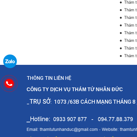
Thám t
Thám tử
Thám t
Thám t
Thám tử
Thám t
Thám t
Thám tử
THÔNG TIN LIÊN HỆ
CÔNG TY DỊCH VỤ THÁM TỬ NHÂN ĐỨC
TRỤ SỞ
1073 /63B CÁCH MẠNG THÁNG 8
_
:
_Hotline:
0933 907 877 - 094.77.88.379
Email: thamtutunhanduc@gmail.com - Website:
thamtun