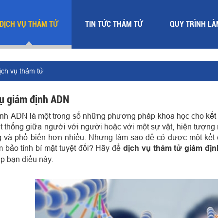
DỊCH VỤ THÁM TỬ
TIN TỨC THÁM TỬ
QUY TRÌNH LÀ
ịch vụ thám tử
vụ giám định ADN
nh ADN là một trong số những phương pháp khoa học cho kết 
t thống giữa người với người hoặc với một sự vật, hiện tượng
 và phổ biến hơn nhiều. Nhưng làm sao để có được một kết
 bảo tính bí mật tuyệt đối?
Hãy để
dịch vụ thám tử giám đị
p bạn điều này.