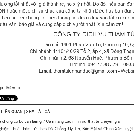
 lượng tốt nhất với giá thành rẻ, hợp lý nhất. Do đó, nếu bạn 
DN
hoặc một dịch vụ khác của công ty Nhân Đức hay bạn đang
g liên hệ tới chúng tôi theo thông tin dưới đây vào tất cả cá
 tư vấn, báo giá và cung cấp dịch vụ tốt nhất. Xin cảm ơn!
CÔNG TY DỊCH VỤ THÁM T
Địa chỉ: 1401 Phan Văn Trị, Phường 10,
Chi nhánh 1: 101/40/29 Tổ 2, ấp 4, xã Đông T
Chi nhánh 2: 68 Nguyễn Huệ, Phường Bến
Hotline: 094.77.88.379 - 093
Email: thamtutunhanduc@gmail.com - Websi
s:
thám tử
T LIÊN QUAN |
XEM TẤT CẢ
ra chồng có bồ cần làm gì? Cẩm nang xác minh sự thật từ chuyên gia
ghiệm Thuê Thám Tử Theo Dõi Chồng: Uy Tín, Bảo Mật và Chính Xác Tuyệt 