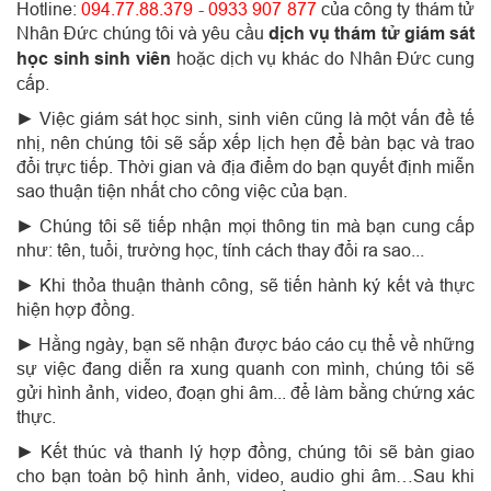
Hotline:
094.77.88.379 - 0933 907 877
của công ty thám tử
Nhân Đức chúng tôi và yêu cầu
dịch vụ thám tử giám sát
học sinh sinh viên
hoặc dịch vụ khác do Nhân Đức cung
cấp.
►
Việc giám sát học sinh, sinh viên cũng là một vấn đề tế
nhị, nên chúng tôi sẽ sắp xếp lịch hẹn để bàn bạc và trao
đổi trực tiếp. Thời gian và địa điểm do bạn quyết định miễn
sao thuận tiện nhất cho công việc của bạn.
►
Chúng tôi sẽ tiếp nhận mọi thông tin mà bạn cung cấp
như: tên, tuổi, trường học, tính cách thay đổi ra sao...
►
Khi thỏa thuận thành công, sẽ tiến hành ký kết và thực
hiện hợp đồng.
►
Hằng ngày, bạn sẽ nhận được báo cáo cụ thể về những
sự việc đang diễn ra xung quanh con mình, chúng tôi sẽ
gửi hình ảnh, video, đoạn ghi âm... để làm bằng chứng xác
thực.
►
Kết thúc và thanh lý hợp đồng, chúng tôi sẽ bàn giao
cho bạn toàn bộ hình ảnh, video, audio ghi âm…Sau khi