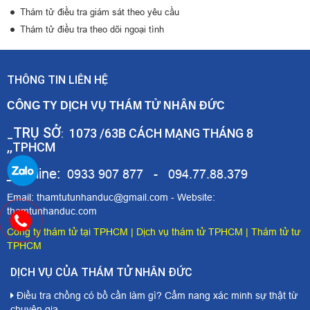
Thám tử điều tra giám sát theo yêu cầu
Thám tử điều tra theo dõi ngoại tình
THÔNG TIN LIÊN HỆ
CÔNG TY DỊCH VỤ THÁM TỬ NHÂN ĐỨC
TRỤ SỞ
1073 /63B CÁCH MẠNG THÁNG 8
_
:
,,TPHCM
_Hotline:
0933 907 877 - 094.77.88.379
Email: thamtutunhanduc@gmail.com - Website:
thamtunhanduc.com
Công ty thám tử tại TPHCM
|
Dịch vụ thám tử TPHCM
|
Thám tử tư
TPHCM
DỊCH VỤ CỦA THÁM TỬ NHÂN ĐỨC
Điều tra chồng có bồ cần làm gì? Cẩm nang xác minh sự thật từ
chuyên gia