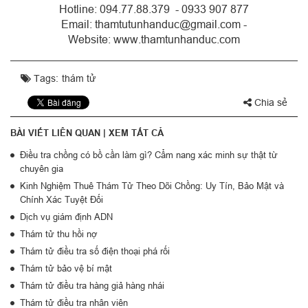
Hotline: 094.77.88.379 - 0933 907 877
Email: thamtutunhanduc@gmail.com -
Website: www.thamtunhanduc.com
Tags:
thám tử
Chia sẻ
BÀI VIẾT LIÊN QUAN |
XEM TẤT CẢ
Điều tra chồng có bồ cần làm gì? Cẩm nang xác minh sự thật từ
chuyên gia
Kinh Nghiệm Thuê Thám Tử Theo Dõi Chồng: Uy Tín, Bảo Mật và
Chính Xác Tuyệt Đối
Dịch vụ giám định ADN
Thám tử thu hồi nợ
Thám tử điều tra số điện thoại phá rối
Thám tử bảo vệ bí mật
Thám tử điều tra hàng giả hàng nhái
Thám tử điều tra nhân viên