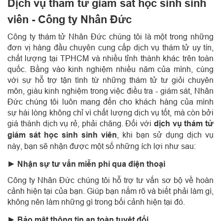
Dịch vụ thám tử giám sát học sinh sinh
viên - Công ty Nhân Đức
Công ty thám tử Nhân Đức chúng tôi là một trong những
đơn vị hàng đầu chuyên cung cấp dịch vụ thám tử uy tín,
chất lượng tại TPHCM và nhiều tỉnh thành khác trên toàn
quốc. Bằng vào kinh nghiệm nhiều năm của mình, cùng
với sự hỗ trợ tận tình từ những thám tử tư giỏi chuyên
môn, giàu kinh nghiệm trong việc điều tra - giám sát, Nhân
Đức chúng tôi luôn mang đến cho khách hàng của mình
sự hài lòng không chỉ vì chất lượng dịch vụ tốt, mà còn bởi
giá thành dịch vụ rẻ, phải chăng. Đối với
dịch vụ thám tử
giám sát học sinh sinh viên
, khi bạn sử dụng dịch vụ
này, bạn sẽ nhận được một số những ích lợi như sau:
► Nhận sự tư vấn miễn phí qua điện thoại
Công ty Nhân Đức chúng tôi hỗ trợ tư vấn sơ bộ về hoàn
cảnh hiện tại của bạn. Giúp bạn nắm rõ và biết phải làm gì,
không nên làm những gì trong bối cảnh hiện tại đó.
► Bảo mật thông tin an toàn tuyệt đối