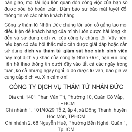
bàn giao, mọi tài liệu liên quan đến công việc của bạn sẽ
được xóa bỏ hoàn toàn. Đảm bảo sự bảo mật tuyệt đối
thông tin về các nhân khách hàng.
Công ty thám tử Nhân Đức chúng tôi luôn cố gắng tạo mọi
điều kiện để khách hàng của mình luôn được hài lòng khi
đến và sử dụng dịch vụ của công ty chúng tôi. Vậy nên,
nếu bạn có câu hỏi thắc mắc cần được giải đáp hoặc cần
sử dụng
dịch vụ thám tử giám sát học sinh sinh viên
hay một dịch vụ khác của công ty Nhân Đức, bạn vui lòng
liên hệ theo thông tin dưới đây vào tất cả các ngày trong
tuần, kể cả những ngày nghỉ lễ để được tư vấn, báo giá và
cung cấp dịch vụ. Xin cảm ơn!
CÔNG TY DỊCH VỤ THÁM TỬ NHÂN ĐỨC
Địa chỉ: 1401 Phan Văn Trị, Phường 10, Quận Gò Vấp,
TPHCM
Chi nhánh 1: 101/40/29 Tổ 2, ấp 4, xã Đông Thạnh, huyện
Hóc Môn, TPHCM
Chi nhánh 2: 68 Nguyễn Huệ, Phường Bến Nghé, Quận 1,
TpHCM