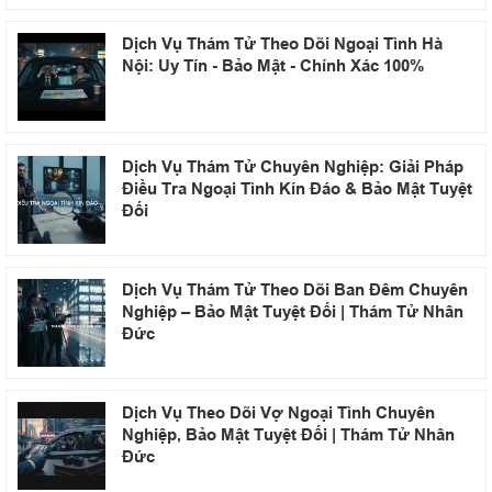
Dịch Vụ Thám Tử Theo Dõi Ngoại Tình Hà
Nội: Uy Tín - Bảo Mật - Chính Xác 100%
Dịch Vụ Thám Tử Chuyên Nghiệp: Giải Pháp
Điều Tra Ngoại Tình Kín Đáo & Bảo Mật Tuyệt
Đối
Dịch Vụ Thám Tử Theo Dõi Ban Đêm Chuyên
Nghiệp – Bảo Mật Tuyệt Đối | Thám Tử Nhân
Đức
Dịch Vụ Theo Dõi Vợ Ngoại Tình Chuyên
Nghiệp, Bảo Mật Tuyệt Đối | Thám Tử Nhân
Đức