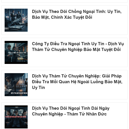
Dịch Vụ Theo Dõi Chồng Ngoại Tình: Uy Tín,
Bảo Mật, Chính Xác Tuyệt Đối
Công Ty Điều Tra Ngoại Tình Uy Tín - Dịch Vụ
Thám Tử Chuyên Nghiệp Bảo Mật Tuyệt Đối
Dịch Vụ Thám Tử Chuyên Nghiệp: Giải Pháp
Điều Tra Mối Quan Hệ Ngoài Luồng Bảo Mật,
Uy Tín
Dịch Vụ Theo Dõi Ngoại Tình Dài Ngày
Chuyên Nghiệp - Thám Tử Nhân Đức