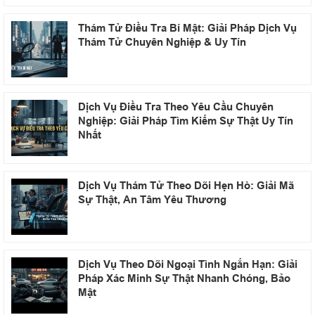
Thám Tử Điều Tra Bí Mật: Giải Pháp Dịch Vụ
Thám Tử Chuyên Nghiệp & Uy Tín
Dịch Vụ Điều Tra Theo Yêu Cầu Chuyên
Nghiệp: Giải Pháp Tìm Kiếm Sự Thật Uy Tín
Nhất
Dịch Vụ Thám Tử Theo Dõi Hẹn Hò: Giải Mã
Sự Thật, An Tâm Yêu Thương
Dịch Vụ Theo Dõi Ngoại Tình Ngắn Hạn: Giải
Pháp Xác Minh Sự Thật Nhanh Chóng, Bảo
Mật