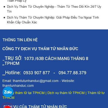
Toàn Pháp Lý
Dịch Vụ Thám Tử Chuyên Nghiệp - Thám Tử Theo Dõi Kín 24/7 Uy
Tín
Dịch Vụ Thám Tử Chuyên Nghiệp: Giải Pháp Điều Tra Ngoại Tình
Khẩn Cấp Chuẩn Xác
THÔNG TIN LIÊN HỆ
CÔNG TY DỊCH VỤ THÁM TỬ NHÂN ĐỨC
TRỤ SỞ
1073 /63B CÁCH MẠNG THÁNG 8
_
:
,,TPHCM
_Hotline:
0933 907 877 - 094.77.88.379
Email: thamtutunhanduc@gmail.com - Website:
thamtunhanduc.com
Công ty thám tử tại TPHCM
|
Dịch vụ thám tử TPHCM
|
Thám tử tư
TPHCM
DỊCH VỤ CỦA THÁM TỬ NHÂN ĐỨC