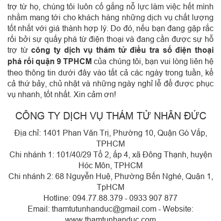
trợ từ họ, chúng tôi luôn cố gắng nỗ lực làm việc hết mình
nhằm mang tới cho khách hàng những dịch vụ chất lượng
tốt nhất với giá thành hợp lý. Do đó, nếu bạn đang gặp rắc
rối bởi sự quấy phá từ điện thoại và đang cần được sự hỗ
trợ từ
công ty dịch vụ thám tử điều tra số điện thoại
phá rối quận 9 TPHCM
của chúng tôi, bạn vui lòng liên hệ
theo thông tin dưới đây vào tất cả các ngày trong tuần, kể
cả thứ bảy, chủ nhật và những ngày nghỉ lễ để được phục
vụ nhanh, tốt nhất. Xin cảm ơn!
CÔNG TY DỊCH VỤ THÁM TỬ NHÂN ĐỨC
Địa chỉ: 1401 Phan Văn Trị, Phường 10, Quận Gò Vấp,
TPHCM
Chi nhánh 1: 101/40/29 Tổ 2, ấp 4, xã Đông Thạnh, huyện
Hóc Môn, TPHCM
Chi nhánh 2: 68 Nguyễn Huệ, Phường Bến Nghé, Quận 1,
TpHCM
Hotline: 094.77.88.379 - 0933 907 877
Email: thamtutunhanduc@gmail.com - Website:
www.thamtunhanduc.com