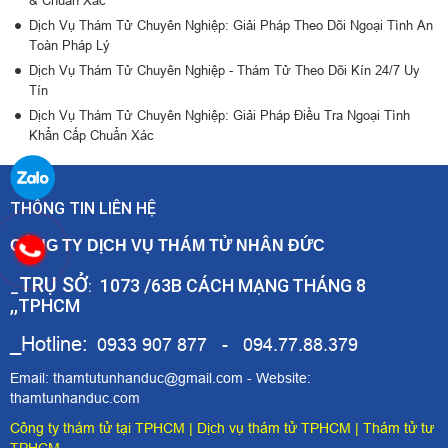
Dịch Vụ Thám Tử Chuyên Nghiệp: Giải Pháp Theo Dõi Ngoại Tình An
Toàn Pháp Lý
Dịch Vụ Thám Tử Chuyên Nghiệp - Thám Tử Theo Dõi Kín 24/7 Uy
Tín
Dịch Vụ Thám Tử Chuyên Nghiệp: Giải Pháp Điều Tra Ngoại Tình
Khẩn Cấp Chuẩn Xác
THÔNG TIN LIÊN HỆ
CÔNG TY DỊCH VỤ THÁM TỬ NHÂN ĐỨC
TRỤ SỞ
1073 /63B CÁCH MẠNG THÁNG 8
_
:
,,TPHCM
_Hotline:
0933 907 877 - 094.77.88.379
Email: thamtutunhanduc@gmail.com - Website:
thamtunhanduc.com
Công ty thám tử tại TPHCM
|
Dịch vụ thám tử TPHCM
|
Thám tử tư
TPHCM