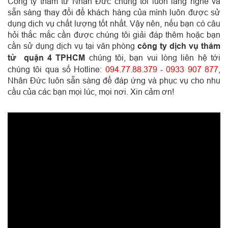
Công ty thám tử Nhân Đức chúng tôi luôn lắng nghe và
sẵn sàng thay đổi để khách hàng của mình luôn được sử
dụng dịch vụ chất lượng tốt nhất. Vậy nên, nếu bạn có câu
hỏi thắc mắc cần được chúng tôi giải đáp thêm hoặc bạn
cần sử dụng dịch vụ tại văn phòng
công ty dịch vụ thám
tử quận 4 TPHCM
chúng tôi, bạn vui lòng liên hệ tới
chúng tôi qua số Hotline:
094.77.88.379 - 0933 907 877
,
Nhân Đức luôn sẵn sàng để đáp ứng và phục vụ cho nhu
cầu của các bạn mọi lúc, mọi nơi. Xin cảm ơn!