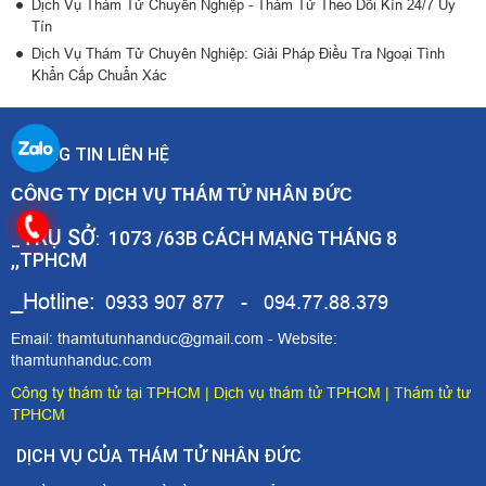
Dịch Vụ Thám Tử Chuyên Nghiệp - Thám Tử Theo Dõi Kín 24/7 Uy
Tín
Dịch Vụ Thám Tử Chuyên Nghiệp: Giải Pháp Điều Tra Ngoại Tình
Khẩn Cấp Chuẩn Xác
THÔNG TIN LIÊN HỆ
CÔNG TY DỊCH VỤ THÁM TỬ NHÂN ĐỨC
TRỤ SỞ
1073 /63B CÁCH MẠNG THÁNG 8
_
:
,,TPHCM
_Hotline:
0933 907 877 - 094.77.88.379
Email: thamtutunhanduc@gmail.com - Website:
thamtunhanduc.com
Công ty thám tử tại TPHCM
|
Dịch vụ thám tử TPHCM
|
Thám tử tư
TPHCM
DỊCH VỤ CỦA THÁM TỬ NHÂN ĐỨC