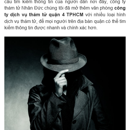
cầu tìm kiếm thông tin của người dân nơi đây, công ty
thám tử Nhân Đức chúng tôi đã mở thêm văn phòng
công
ty dịch vụ thám tử quận 4 TPHCM
với nhiều loại hình
dịch vụ thám tử, để mọi người trên địa bàn quận có thể tìm
kiếm thông tin được nhanh và chính xác hơn.