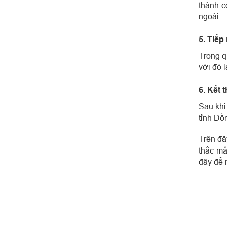
thành c
ngoài.
5. Tiếp
Trong q
với đó 
6. Kết 
Sau khi
tỉnh Đồ
Trên đâ
thắc mắ
đây để 