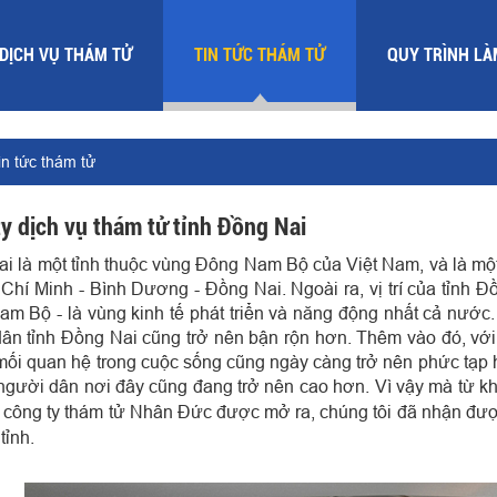
DỊCH VỤ THÁM TỬ
TIN TỨC THÁM TỬ
QUY TRÌNH LÀ
in tức thám tử
y dịch vụ thám tử tỉnh Đồng Nai
i là một tỉnh thuộc vùng Đông Nam Bộ của Việt Nam, và là một
Chí Minh - Bình Dương - Đồng Nai. Ngoài ra, vị trí của tỉnh 
m Bộ - là vùng kinh tế phát triển và năng động nhất cả nước
ân tỉnh Đồng Nai cũng trở nên bận rộn hơn. Thêm vào đó, vớ
 mối quan hệ trong cuộc sống cũng ngày càng trở nên phức tạp 
 người dân nơi đây cũng đang trở nên cao hơn. Vì vậy mà từ k
công ty thám tử Nhân Đức được mở ra, chúng tôi đã nhận đượ
tỉnh.