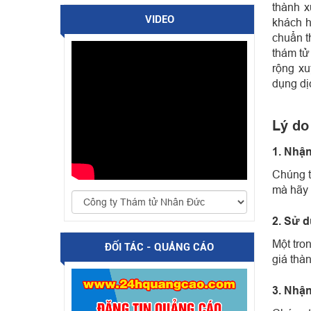
thành x
VIDEO
khách h
chuẩn t
thám tử
rộng xu
dụng dị
Lý do
1. Nhận
Chúng t
mà hãy 
2. Sử d
Một tro
ĐỐI TÁC - QUẢNG CÁO
giá thà
3. Nhận