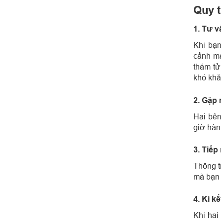
Quy t
1. Tư 
Khi bạn
cảnh mà
thám tử
khó khă
2. Gặp 
Hai bên
giờ hàn
3. Tiếp
Thông t
mà bạn c
4. Kí k
Khi hai