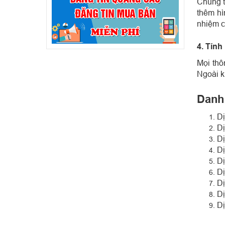
Chúng t
thêm hì
nhiệm c
4. Tính
Mọi thô
Ngoài k
Danh 
Dị
Dị
Dị
Dị
Dị
Dị
Dị
Dị
Dị