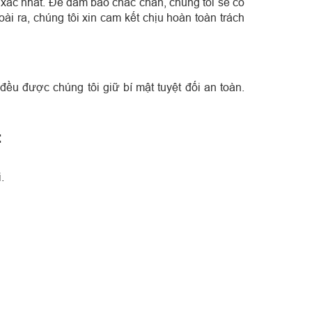
 xác nhất. Để đảm bảo chắc chắn, chúng tôi sẽ có
ài ra, chúng tôi xin cam kết chịu hoàn toàn trách
đều được chúng tôi giữ bí mật tuyệt đối an toàn.
:
.