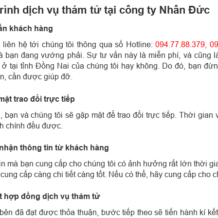
rình dịch vụ thám tử tại công ty Nhân Đức
vấn khách hàng
 liên hệ tới chúng tôi thông qua số Hotline:
094.77.88.379, 0
 bạn đang vướng phải. Sự tư vấn này là miễn phí, và cũng l
 ở tại tỉnh Đồng Nai của chúng tôi hay không. Do đó, bạn đừn
n, cần được giúp đỡ.
mặt trao đổi trực tiếp
, bạn và chúng tôi sẽ gặp mặt để trao đổi trực tiếp. Thời gian 
h chính đều được.
 nhận thông tin từ khách hàng
in mà bạn cung cấp cho chúng tôi có ảnh hưởng rất lớn thời gian
ung cấp càng chi tiết càng tốt. Nếu có thể, hãy cung cấp cho chú
ết hợp đồng dịch vụ thám tử
 bên đã đạt được thỏa thuận, bước tiếp theo sẽ tiến hành kí k