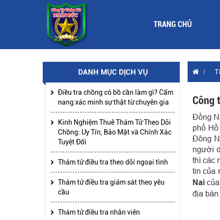
TRANG CHỦ
DANH MỤC DỊCH VỤ
T
Điều tra chồng có bồ cần làm gì? Cẩm
Công t
nang xác minh sự thật từ chuyên gia
Đồng Na
Kinh Nghiệm Thuê Thám Tử Theo Dõi
phố Hồ 
Chồng: Uy Tín, Bảo Mật và Chính Xác
Đông Na
Tuyệt Đối
người d
thì các
Thám tử điều tra theo dõi ngoại tình
tin của
Nai
của 
Thám tử điều tra giám sát theo yêu
cầu
địa bàn 
Thám tử điều tra nhân viên