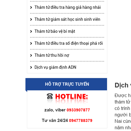
Thám tử điều tra hàng giả hàng nhái
Thám tử giám sát học sinh sinh viên
Thám tử bảo vệ bí mật
Thám tử điều tra số điện thoại phá rối
Thám tử thu hồi nợ
Dịch vụ giám định ADN
Dịch 
HỖ TRỢ TRỰC TUYẾN
Được hì
thám tử
có trìn
zalo, viber
0933907877
người b
Tư vân 24/24
0947788379
Nai cùn
năm nhấ