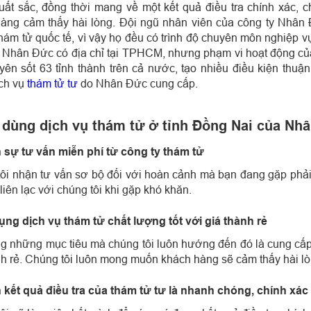
uất sắc, đồng thời mang về một kết quả điều tra chính xác, ch
àng cảm thấy hài lòng.
Đội ngũ nhân viên của công ty Nhân 
hám tử quốc tế, vì vậy họ đều có trình độ chuyên môn nghiệp vụ
 Nhân Đức có địa chỉ tại TPHCM, nhưng phạm vi hoạt động của 
yên sốt 63 tỉnh thành trên cả nước, tạo nhiều điều kiện thu
ch vụ
thám tử tư
do Nhân Đức cung cấp.
 dùng dịch vụ thám tử ở tỉnh Đồng Nai của Nh
 sự tư vấn miễn phí từ công ty thám tử
ôi nhận tư vấn sơ bộ đối với hoàn cảnh mà bạn đang gặp phải.
liên lạc với chúng tôi khi gặp khó khăn.
ụng dịch vụ thám tử chất lượng tốt với giá thành rẻ
ng những mục tiêu mà chúng tôi luôn hướng đến đó là cung cấp 
nh rẻ. Chúng tôi luôn mong muốn khách hàng sẽ cảm thấy hài lòn
 kết quả điều tra của thám tử tư là nhanh chóng, chính xác