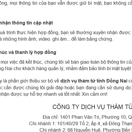
ông, mọi thông tin của bạn vẫn được giữ bí mật, bạn không cần
 nhận thông tin cập nhật
uá trình thực hiện hợp đồng, bạn sẽ thường xuyên nhận được n
là những hình ảnh, video. ghi âm... để làm bằng chứng.
thúc và thanh lý hợp đồng
 mọi việc đã kết thúc, chúng tôi sẽ bàn giao toàn bộ thông tin c
ng Nai cho khách hàng quản lý, nhằm đảm bảo tính bí mật tuyệt 
y là phần giới thiệu sơ bộ về
dịch vụ thám tử tỉnh Đồng Nai
củ
c cần được chúng tôi giải đáp hoặc bạn đang cần sử dụng dịch 
nhận được sự hỗ trợ nhanh và tốt nhất. Xin cảm ơn!
CÔNG TY DỊCH VỤ THÁM T
Địa chỉ: 1401 Phan Văn Trị, Phường 10,
Chi nhánh 1: 101/40/29 Tổ 2, ấp 4, xã Đông T
Chi nhánh 2: 68 Nguyễn Huệ, Phường Bến