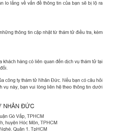
 lo lắng về vấn đề thông tin của bạn sẽ bị lộ ra
hững thông tin cập nhật từ thám tử điều tra, kèm
ủa khách hàng có liên quan đến dịch vụ thám tử tại
đối.
a công ty thám tử Nhân Đức. Nếu bạn có câu hỏi
vụ này, bạn vui lòng liên hệ theo thông tin dưới
Ử NHÂN ĐỨC
 Quận Gò Vấp, TPHCM
hạnh, huyện Hóc Môn, TPHCM
 Nghé, Quận 1, TpHCM