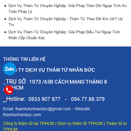
Dịch Vụ Thám Tử Chuyên Nghiệp: Giải Pháp Theo Dõi Ngoại Tình An
Toàn Pháp Lý
Dịch Vụ Thám Tử Chuyên Nghiệp - Thám Tử Theo Dõi Kín 24/7 Uy
Tín
Dịch Vụ Thám Tử Chuyên Nghiệp: Giải Pháp Điều Tra Ngoại Tình
Khẩn Cấp Chuẩn Xác
THÔNG TIN LIÊN HỆ
CÔNG TY DỊCH VỤ THÁM TỬ NHÂN ĐỨC
TRỤ SỞ
1073 /63B CÁCH MẠNG THÁNG 8
_
:
,,TPHCM
_Hotline:
0933 907 877 - 094.77.88.379
Email: thamtutunhanduc@gmail.com - Website:
thamtunhanduc.com
Công ty thám tử tại TPHCM
|
Dịch vụ thám tử TPHCM
|
Thám tử tư
TPHCM