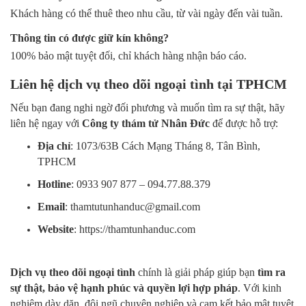
Khách hàng có thể thuê theo nhu cầu, từ vài ngày đến vài tuần.
Thông tin có được giữ kín không?
100% bảo mật tuyệt đối, chỉ khách hàng nhận báo cáo.
Liên hệ dịch vụ theo dõi ngoại tình tại TPHCM
Nếu bạn đang nghi ngờ đối phương và muốn tìm ra sự thật, hãy
liên hệ ngay với
Công ty thám tử Nhân Đức
để được hỗ trợ:
Địa chỉ
: 1073/63B Cách Mạng Tháng 8, Tân Bình,
TPHCM
Hotline
: 0933 907 877 – 094.77.88.379
Email
:
thamtutunhanduc@gmail.com
Website
:
https://thamtunhanduc.com
Dịch vụ theo dõi ngoại tình
chính là giải pháp giúp bạn
tìm ra
sự thật, bảo vệ hạnh phúc và quyền lợi hợp pháp
. Với kinh
nghiệm dày dặn, đội ngũ chuyên nghiệp và cam kết bảo mật tuyệt