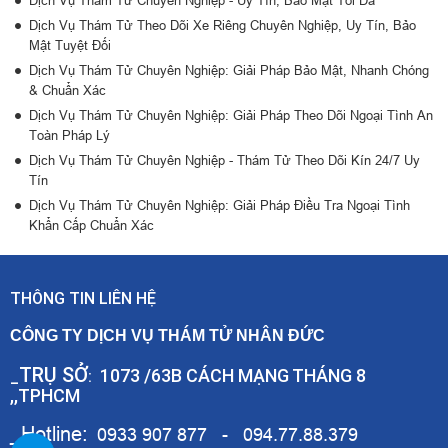
Dịch Vụ Thám Tử Chuyên Nghiệp - Uy Tín, Bảo Mật Tối Đa
Dịch Vụ Thám Tử Theo Dõi Xe Riêng Chuyên Nghiệp, Uy Tín, Bảo
Mật Tuyệt Đối
Dịch Vụ Thám Tử Chuyên Nghiệp: Giải Pháp Bảo Mật, Nhanh Chóng
& Chuẩn Xác
Dịch Vụ Thám Tử Chuyên Nghiệp: Giải Pháp Theo Dõi Ngoại Tình An
Toàn Pháp Lý
Dịch Vụ Thám Tử Chuyên Nghiệp - Thám Tử Theo Dõi Kín 24/7 Uy
Tín
Dịch Vụ Thám Tử Chuyên Nghiệp: Giải Pháp Điều Tra Ngoại Tình
Khẩn Cấp Chuẩn Xác
THÔNG TIN LIÊN HỆ
CÔNG TY DỊCH VỤ THÁM TỬ NHÂN ĐỨC
TRỤ SỞ
1073 /63B CÁCH MẠNG THÁNG 8
_
:
,,TPHCM
_Hotline:
0933 907 877 - 094.77.88.379