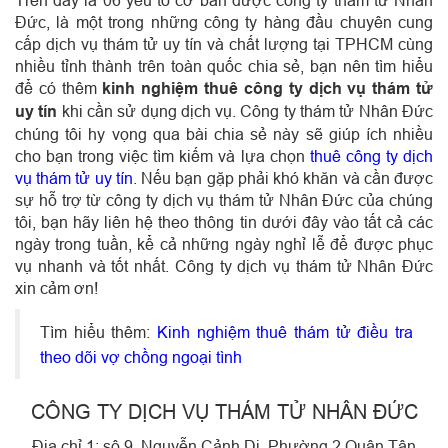
Trên đây là 06 yếu tố cơ bản được công ty thám tử Nhân
Đức, là một trong những công ty hàng đầu chuyên cung
cấp dịch vụ thám tử uy tín và chất lượng tại TPHCM cùng
nhiều tỉnh thành trên toàn quốc chia sẻ, bạn nên tìm hiểu
để có thêm
kinh nghiệm thuê công ty dịch vụ thám tử
uy tín
khi cần sử dụng dịch vụ. Công ty thám tử Nhân Đức
chúng tôi hy vọng qua bài chia sẻ này sẽ giúp ích nhiều
cho bạn trong việc tìm kiếm và lựa chọn
thuê công ty dịch
vụ thám tử uy tín
. Nếu bạn gặp phải khó khăn và cần được
sự hỗ trợ từ công ty dịch vụ thám tử Nhân Đức của chúng
tôi, bạn hãy liên hệ theo thông tin dưới đây vào tất cả các
ngày trong tuần, kể cả những ngày nghỉ lễ để được phục
vụ nhanh và tốt nhất. Công ty dịch vụ thám tử Nhân Đức
xin cảm ơn!
Tìm hiểu thêm:
Kinh nghiệm thuê thám tử điều tra
theo dõi vợ chồng ngoại tình
CÔNG TY DỊCH VỤ THÁM TỬ NHÂN ĐỨC
Địa chỉ 1: sô 9 ,Nguyễn Cảnh Dị, Phường 2 Quận Tân