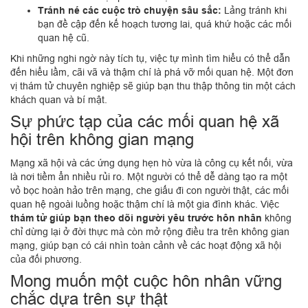
Tránh né các cuộc trò chuyện sâu sắc:
Lảng tránh khi
bạn đề cập đến kế hoạch tương lai, quá khứ hoặc các mối
quan hệ cũ.
Khi những nghi ngờ này tích tụ, việc tự mình tìm hiểu có thể dẫn
đến hiểu lầm, cãi vã và thậm chí là phá vỡ mối quan hệ. Một đơn
vị thám tử chuyên nghiệp sẽ giúp bạn thu thập thông tin một cách
khách quan và bí mật.
Sự phức tạp của các mối quan hệ xã
hội trên không gian mạng
Mạng xã hội và các ứng dụng hẹn hò vừa là công cụ kết nối, vừa
là nơi tiềm ẩn nhiều rủi ro. Một người có thể dễ dàng tạo ra một
vỏ bọc hoàn hảo trên mạng, che giấu đi con người thật, các mối
quan hệ ngoài luồng hoặc thậm chí là một gia đình khác. Việc
thám tử giúp bạn theo dõi người yêu trước hôn nhân
không
chỉ dừng lại ở đời thực mà còn mở rộng điều tra trên không gian
mạng, giúp bạn có cái nhìn toàn cảnh về các hoạt động xã hội
của đối phương.
Mong muốn một cuộc hôn nhân vững
chắc dựa trên sự thật