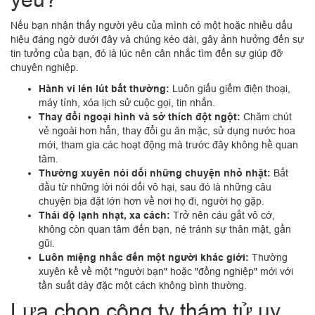
Nếu bạn nhận thấy người yêu của mình có một hoặc nhiều dấu
hiệu đáng ngờ dưới đây và chúng kéo dài, gây ảnh hưởng đến sự
tin tưởng của bạn, đó là lúc nên cân nhắc tìm đến sự giúp đỡ
chuyên nghiệp.
Hành vi lén lút bất thường:
Luôn giấu giếm điện thoại,
máy tính, xóa lịch sử cuộc gọi, tin nhắn.
Thay đổi ngoại hình và sở thích đột ngột:
Chăm chút
vẻ ngoài hơn hẳn, thay đổi gu ăn mặc, sử dụng nước hoa
mới, tham gia các hoạt động mà trước đây không hề quan
tâm.
Thường xuyên nói dối những chuyện nhỏ nhặt:
Bắt
đầu từ những lời nói dối vô hại, sau đó là những câu
chuyện bịa đặt lớn hơn về nơi họ đi, người họ gặp.
Thái độ lạnh nhạt, xa cách:
Trở nên cáu gắt vô cớ,
không còn quan tâm đến bạn, né tránh sự thân mật, gần
gũi.
Luôn miệng nhắc đến một người khác giới:
Thường
xuyên kể về một "người bạn" hoặc "đồng nghiệp" mới với
tần suất dày đặc một cách không bình thường.
Lựa chọn công ty thám tử uy