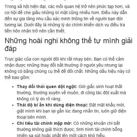
Trong xã hội hiện đại, các mối quan hệ trở nên phức tạp hơn, và
cơ hội để che giấu những bí mật cũng nhiều hơn. Điều này dẫn
đến sự gia tăng nhu cầu xác minh thông tin về người bạn đời
tương lai. Dưới đây là những lý do chính khiến dịch vụ điều tra
tiền hôn nhân trở nên cần thiết.
Những hoài nghi không thể tự mình giải
đáp
Trực giác của con người đôi khi rất nhạy bén. Bạn có thể cảm
nhận được những thay đổi bất thường ở người yêu nhưng lại
không có bằng chứng cụ thể để đối chất. Những dấu hiệu này có
thể bao gồm:
Thay đổi thói quen đột ngột:
Giờ giấc sinh hoạt thất
thường, thường xuyên về muộn, đi công tác đột xuất mà
không có lý do rõ ràng.
Thái độ bí ẩn khi dùng điện thoại:
Đặt mật khẩu mới,
giật mình khi bạn lại gần lúc đang nhắn tin, luôn giữ điện
thoại bên mình.
Chi tiêu tài chính mập mờ:
Có những khoản chi bất
thường không giải thích được, tình hình tài chính bỗng
nhiên sa sút hoặc phất lên một cách khó hiểu.