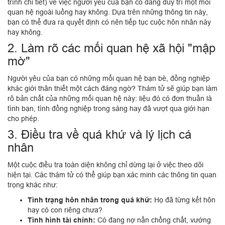
trình chi tiết) về việc người yêu của bạn có đang duy trì một mối
quan hệ ngoài luồng hay không. Dựa trên những thông tin này,
bạn có thể đưa ra quyết định có nên tiếp tục cuộc hôn nhân này
hay không.
2. Làm rõ các mối quan hệ xã hội "mập
mờ"
Người yêu của bạn có những mối quan hệ bạn bè, đồng nghiệp
khác giới thân thiết một cách đáng ngờ? Thám tử sẽ giúp bạn làm
rõ bản chất của những mối quan hệ này: liệu đó có đơn thuần là
tình bạn, tình đồng nghiệp trong sáng hay đã vượt qua giới hạn
cho phép.
3. Điều tra về quá khứ và lý lịch cá
nhân
Một cuộc điều tra toàn diện không chỉ dừng lại ở việc theo dõi
hiện tại. Các thám tử có thể giúp bạn xác minh các thông tin quan
trọng khác như:
Tình trạng hôn nhân trong quá khứ:
Họ đã từng kết hôn
hay có con riêng chưa?
Tình hình tài chính:
Có đang nợ nần chồng chất, vướng