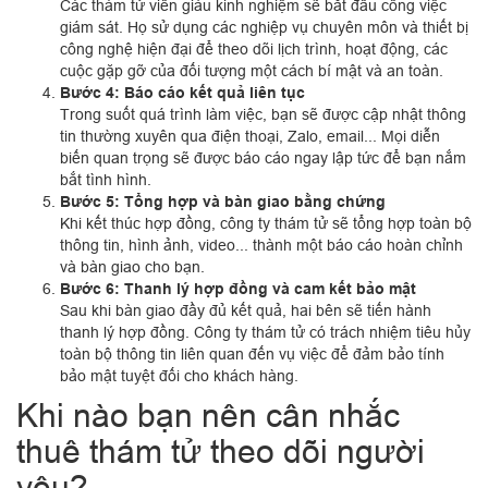
Các thám tử viên giàu kinh nghiệm sẽ bắt đầu công việc
giám sát. Họ sử dụng các nghiệp vụ chuyên môn và thiết bị
công nghệ hiện đại để theo dõi lịch trình, hoạt động, các
cuộc gặp gỡ của đối tượng một cách bí mật và an toàn.
Bước 4: Báo cáo kết quả liên tục
Trong suốt quá trình làm việc, bạn sẽ được cập nhật thông
tin thường xuyên qua điện thoại, Zalo, email... Mọi diễn
biến quan trọng sẽ được báo cáo ngay lập tức để bạn nắm
bắt tình hình.
Bước 5: Tổng hợp và bàn giao bằng chứng
Khi kết thúc hợp đồng, công ty thám tử sẽ tổng hợp toàn bộ
thông tin, hình ảnh, video... thành một báo cáo hoàn chỉnh
và bàn giao cho bạn.
Bước 6: Thanh lý hợp đồng và cam kết bảo mật
Sau khi bàn giao đầy đủ kết quả, hai bên sẽ tiến hành
thanh lý hợp đồng. Công ty thám tử có trách nhiệm tiêu hủy
toàn bộ thông tin liên quan đến vụ việc để đảm bảo tính
bảo mật tuyệt đối cho khách hàng.
Khi nào bạn nên cân nhắc
thuê thám tử theo dõi người
yêu?