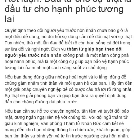
đầu tư cho hạnh phúc tương
lai
Quyết định theo dõi người yêu trước hôn nhân chưa bao giờ là
một điều dễ dàng, nó đòi hỏi sự dũng cảm để đối mặt với sự thật.
Tuy nhiên, thà một lần đau để biết rõ còn hơn sống cả đời trong
sự lừa dối và nghi ngờ. Dịch vụ
thám tử giúp bạn theo dõi
người yêu trước hôn nhân
không phải là một hành động phá
hoại hạnh phúc, mà là một công cụ giúp bạn bảo vệ hạnh phúc
tương lai của mình một cách sáng suốt và chủ động.
Nếu bạn đang đứng giữa những hoài nghi và lo lắng, đừng để
chúng gặm nhấm tinh thần và mối quan hệ của bạn. Hãy tìm đến
một giải pháp chuyên nghiệp để có được câu trả lời rõ ràng nhất.
Sự thật sẽ giải phóng bạn và giúp bạn đưa ra quyết định đúng
đắn cho chặng đường dài phía trước.
Nếu bạn cần sự hỗ trợ chuyên nghiệp, tận tâm và tuyệt đối bảo
mật, đừng ngần ngại liên hệ với chúng tôi. Với đội ngũ thám tử
giàu kinh nghiệm, Văn phòng Thám tử Nhân Đức cam kết sẽ
mang đến cho bạn những thông tin chính xác, khách quan, giúp
bạn tìm thấy sự bình yên và tự tin trước ngưỡng cửa hôn nhân.