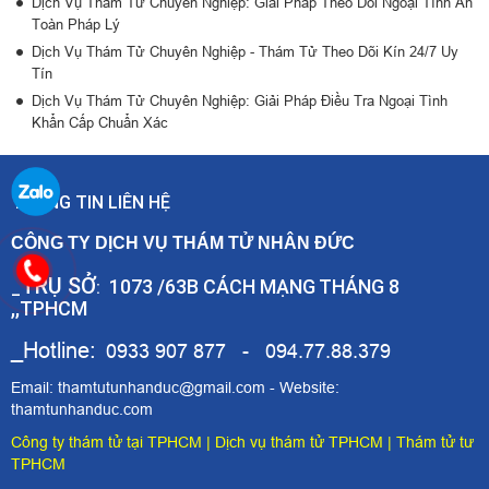
Dịch Vụ Thám Tử Chuyên Nghiệp: Giải Pháp Theo Dõi Ngoại Tình An
Toàn Pháp Lý
Dịch Vụ Thám Tử Chuyên Nghiệp - Thám Tử Theo Dõi Kín 24/7 Uy
Tín
Dịch Vụ Thám Tử Chuyên Nghiệp: Giải Pháp Điều Tra Ngoại Tình
Khẩn Cấp Chuẩn Xác
THÔNG TIN LIÊN HỆ
CÔNG TY DỊCH VỤ THÁM TỬ NHÂN ĐỨC
TRỤ SỞ
1073 /63B CÁCH MẠNG THÁNG 8
_
:
,,TPHCM
_Hotline:
0933 907 877 - 094.77.88.379
Email: thamtutunhanduc@gmail.com - Website:
thamtunhanduc.com
Công ty thám tử tại TPHCM
|
Dịch vụ thám tử TPHCM
|
Thám tử tư
TPHCM