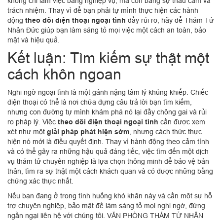
không chỉ làm việc bằng nghiệp vụ, mà còn bằng sự thấu cảm và
trách nhiệm. Thay vì để bạn phải tự mình thực hiện các hành
động
theo dõi điện thoại ngoại tình
đầy rủi ro, hãy để Thám Tử
Nhân Đức giúp bạn làm sáng tỏ mọi việc một cách an toàn, bảo
mật và hiệu quả.
Kết luận: Tìm kiếm sự thật một
cách khôn ngoan
Nghi ngờ ngoại tình là một gánh nặng tâm lý khủng khiếp. Chiếc
điện thoại có thể là nơi chứa đựng câu trả lời bạn tìm kiếm,
nhưng con đường tự mình khám phá nó lại đầy chông gai và rủi
ro pháp lý. Việc
theo dõi điện thoại ngoại tình
cần được xem
xét như một
giải pháp phát hiện sớm
, nhưng cách thức thực
hiện nó mới là điều quyết định. Thay vì hành động theo cảm tính
và có thể gây ra những hậu quả đáng tiếc, việc tìm đến một dịch
vụ thám tử chuyên nghiệp là lựa chọn thông minh để bảo vệ bản
thân, tìm ra sự thật một cách khách quan và có được những bằng
chứng xác thực nhất.
Nếu bạn đang ở trong tình huống khó khăn này và cần một sự hỗ
trợ chuyên nghiệp, bảo mật để làm sáng tỏ mọi nghi ngờ, đừng
ngần ngại liên hệ với chúng tôi. VĂN PHÒNG THÁM TỬ NHÂN