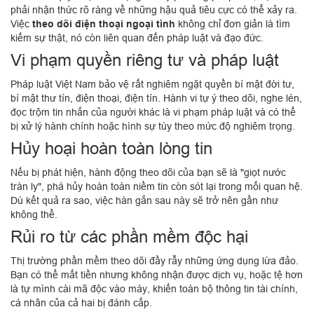
phải nhận thức rõ ràng về những hậu quả tiêu cực có thể xảy ra.
Việc
theo dõi điện thoại ngoại tình
không chỉ đơn giản là tìm
kiếm sự thật, nó còn liên quan đến pháp luật và đạo đức.
Vi phạm quyền riêng tư và pháp luật
Pháp luật Việt Nam bảo vệ rất nghiêm ngặt quyền bí mật đời tư,
bí mật thư tín, điện thoại, điện tín. Hành vi tự ý theo dõi, nghe lén,
đọc trộm tin nhắn của người khác là vi phạm pháp luật và có thể
bị xử lý hành chính hoặc hình sự tùy theo mức độ nghiêm trọng.
Hủy hoại hoàn toàn lòng tin
Nếu bị phát hiện, hành động theo dõi của bạn sẽ là "giọt nước
tràn ly", phá hủy hoàn toàn niềm tin còn sót lại trong mối quan hệ.
Dù kết quả ra sao, việc hàn gắn sau này sẽ trở nên gần như
không thể.
Rủi ro từ các phần mềm độc hại
Thị trường phần mềm theo dõi đầy rẫy những ứng dụng lừa đảo.
Bạn có thể mất tiền nhưng không nhận được dịch vụ, hoặc tệ hơn
là tự mình cài mã độc vào máy, khiến toàn bộ thông tin tài chính,
cá nhân của cả hai bị đánh cắp.