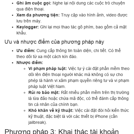
Ghi âm cuộc gọi:
Nghe lại nội dung các cuộc trò chuyện
qua điện thoại.
Xem đa phương tiện:
Truy cập vào hình ảnh, video được
lưu trên máy.
Keylogger:
Ghi lại mọi thao tác gõ phím, bao gồm cả mật
khẩu.
Ưu và nhược điểm của phương pháp này
Ưu điểm:
Cung cấp thông tin toàn diện, chi tiết. Có thể
theo dõi từ xa một cách kín đáo.
Nhược điểm:
Vi phạm pháp luật:
Việc tự ý cài đặt phần mềm theo
dõi lên điện thoại người khác mà không có sự cho
phép là hành vi xâm phạm quyền riêng tư và vi phạm
pháp luật Việt Nam.
Rủi ro bảo mật:
Rất nhiều phần mềm trên thị trường
là lừa đảo hoặc chứa mã độc, có thể đánh cắp thông
tin cá nhân của chính bạn.
Khó khăn về kỹ thuật:
Việc cài đặt đòi hỏi kiến thức
kỹ thuật, đặc biệt là với các thiết bị iPhone (cần
jailbreak).
Phương pháp 3: Khai thác tài khoản