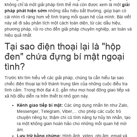
không chỉ là một giải pháp tình thế mà còn được xem là một
giải
pháp phát hiện sớm
những dấu hiệu bất thường, giúp bạn có
cái nhìn rõ ràng hơn về tình trạng mối quan hệ của mình. Bài viết
này sẽ đi sâu phân tích một cách toàn diện, từ các dấu hiệu,
phương pháp, rủi ro cho đến giải pháp chuyên nghiệp, an toàn và
hiệu quả nhất.
Tại sao điện thoại lại là "hộp
đen" chứa đựng bí mật ngoại
tình?
Trước khi tìm hiểu về các giải pháp, chúng ta cần hiểu tại sao
chiếc điện thoại lại trở thành trung tâm của những cuộc điều tra
tình cảm. Trong thời đại 4.0, gần như mọi hoạt động giao tiếp và
xã hội đều diễn ra trên thiết bị nhỏ gọn này.
Kênh giao tiếp bí mật:
Các ứng dụng nhắn tin như Zalo,
Messenger, Telegram, Viber,... cho phép các cuộc trò
chuyện riêng tư, thậm chí có tính năng tự hủy tin nhắn, tạo
ra một không gian hoàn hảo cho những mối quan hệ mờ
ám.
Lưu trữ bằng chứng:
Hình ảnh, video, ghi âm, email và