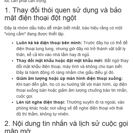
lúc cần phải cẩn trọng.
1. Thay đổi thói quen sử dụng và bảo
mật điện thoại đột ngột
Đây là nhóm dấu hiệu dễ nhận biết nhất, báo hiệu rằng có một
"vùng cấm" đang được thiết lập.
Luôn kè kè điện thoại bên mình:
Trước đây họ có thể để
điện thoại lung tung, nhưng giờ đây nó trở thành vật bất ly
thân, kể cả khi vào nhà tắm hay đi ngủ.
Thay đổi mật khẩu hoặc đặt mật khẩu mới:
Bất ngờ thay
đổi mật khẩu điện thoại, máy tính và không cho bạn biết.
Đây là hành động rõ ràng nhằm che giấu điều gì đó.
Giảm âm lượng hoặc úp màn hình điện thoại xuống:
Khi bạn đến gần, họ có xu hướng tắt vội màn hình, úp điện
thoại xuống bàn hoặc giảm âm lượng chuông báo tin nhắn,
cuộc gọi.
Lén lút nghe điện thoại:
Thường xuyên đi ra ngoài, vào
phòng khác hoặc nơi vắng vẻ để nghe điện thoại với thái
độ thì thầm, không tự nhiên.
2. Nội dung tin nhắn và lịch sử cuộc gọi
mập mờ