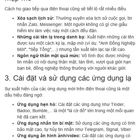
Cách họ giao tiếp qua điện thoại cũng sẽ tiết lộ rất nhiều điều.
Xóa sạch lịch sử:
Thường xuyên xóa lịch sử cuộc gọi, tin
nhắn Zalo, Messenger. Một người không có gì che giấu
hiếm khi làm việc này một cách đều đặn.
Những cái tên lạ trong danh bạ:
Xuất hiện những cái tên
được lưu một cách kỳ lạ, mập mờ (ví dụ: "Anh Đồng Nghiệp
Mới", "Sếp Tổng",...) nhưng tần suất liên lạc lại rất cao.
Ngôn ngữ thân mật quá mức:
Vô tình đọc được những
tin nhắn có nội dung thân mật, tán tỉnh, vượt quá giới hạn
bạn bè, đồng nghiệp thông thường với người khác giới.
3. Cài đặt và sử dụng các ứng dụng lạ
Sự xuất hiện của các ứng dụng mới trên điện thoại cũng là một
dấu hiệu đáng ngờ.
Ứng dụng hẹn hò:
Cài đặt các ứng dụng như Tinder,
Badoo, Bumble,... là một "lá cờ đỏ" lớn trong một mối quan
hệ đã cam kết.
Ứng dụng nhắn tin bí mật:
Sử dụng các ứng dụng có tính
bảo mật cao, tự hủy tin nhắn như Telegram, Signal, Viber.
Ứng dụng ẩn hình ảnh/video:
Cài đặt các ứng dụng có