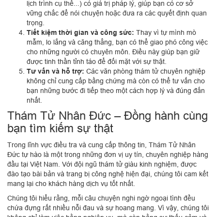
lịch trình cụ thể...) có giá trị pháp lý, giúp bạn có cơ sở
vững chắc để nói chuyện hoặc đưa ra các quyết định quan
trọng.
Tiết kiệm thời gian và công sức:
Thay vì tự mình mò
mẫm, lo lắng và căng thẳng, bạn có thể giao phó công việc
cho những người có chuyên môn. Điều này giúp bạn giữ
được tinh thần tỉnh táo để đối mặt với sự thật.
Tư vấn và hỗ trợ:
Các văn phòng thám tử chuyên nghiệp
không chỉ cung cấp bằng chứng mà còn có thể tư vấn cho
bạn những bước đi tiếp theo một cách hợp lý và đúng đắn
nhất.
Thám Tử Nhân Đức – Đồng hành cùng
bạn tìm kiếm sự thật
Trong lĩnh vực điều tra và cung cấp thông tin, Thám Tử Nhân
Đức tự hào là một trong những đơn vị uy tín, chuyên nghiệp hàng
đầu tại Việt Nam. Với đội ngũ thám tử giàu kinh nghiệm, được
đào tạo bài bản và trang bị công nghệ hiện đại, chúng tôi cam kết
mang lại cho khách hàng dịch vụ tốt nhất.
Chúng tôi hiểu rằng, mỗi câu chuyện nghi ngờ ngoại tình đều
chứa đựng rất nhiều nỗi đau và sự hoang mang. Vì vậy, chúng tôi