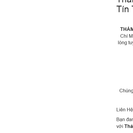
Tín 
THÁM
Chí M
lòng tu
Chúng 
Liên H
Bạn đa
với
Thá