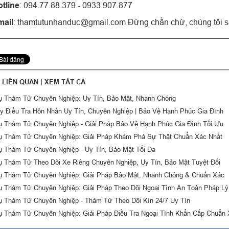
tline
: 094.77.88.379 - 0933.907.877
mail
:
thamtutunhanduc@gmail.com
Đừng chần chừ, chúng tôi sẵ
T LIÊN QUAN |
XEM TẤT CẢ
ụ Thám Tử Chuyên Nghiệp: Uy Tín, Bảo Mật, Nhanh Chóng
y Điều Tra Hôn Nhân Uy Tín, Chuyên Nghiệp | Bảo Vệ Hạnh Phúc Gia Đình
ụ Thám Tử Chuyên Nghiệp - Giải Pháp Bảo Vệ Hạnh Phúc Gia Đình Tối Ưu
ụ Thám Tử Chuyên Nghiệp: Giải Pháp Khám Phá Sự Thật Chuẩn Xác Nhất
ụ Thám Tử Chuyên Nghiệp - Uy Tín, Bảo Mật Tối Đa
ụ Thám Tử Theo Dõi Xe Riêng Chuyên Nghiệp, Uy Tín, Bảo Mật Tuyệt Đối
ụ Thám Tử Chuyên Nghiệp: Giải Pháp Bảo Mật, Nhanh Chóng & Chuẩn Xác
ụ Thám Tử Chuyên Nghiệp: Giải Pháp Theo Dõi Ngoại Tình An Toàn Pháp Lý
ụ Thám Tử Chuyên Nghiệp - Thám Tử Theo Dõi Kín 24/7 Uy Tín
ụ Thám Tử Chuyên Nghiệp: Giải Pháp Điều Tra Ngoại Tình Khẩn Cấp Chuẩn