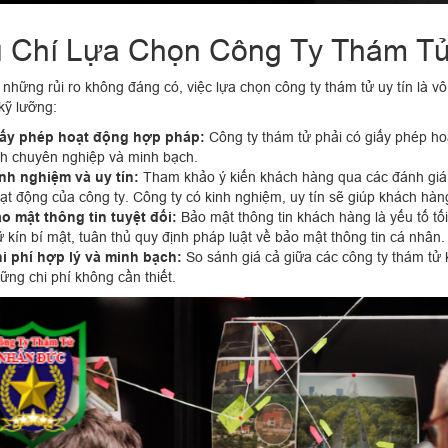
u Chí Lựa Chọn Công Ty Thám Tử
 những rủi ro không đáng có, việc lựa chọn công ty thám tử uy tín là 
kỹ lưỡng:
ấy phép hoạt động hợp pháp:
Công ty thám tử phải có giấy phép ho
nh chuyên nghiệp và minh bạch.
nh nghiệm và uy tín:
Tham khảo ý kiến khách hàng qua các đánh giá, r
ạt động của công ty. Công ty có kinh nghiệm, uy tín sẽ giúp khách hàn
o mật thông tin tuyệt đối:
Bảo mật thông tin khách hàng là yếu tố tối
ữ kín bí mật, tuân thủ quy định pháp luật về bảo mật thông tin cá nhân.
i phí hợp lý và minh bạch:
So sánh giá cả giữa các công ty thám tử
ững chi phí không cần thiết.