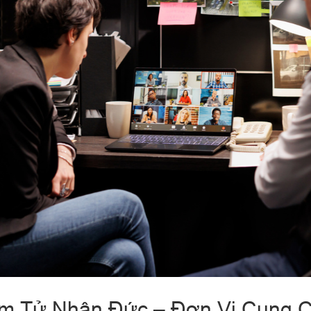
m Tử Nhân Đức – Đơn Vị Cung C