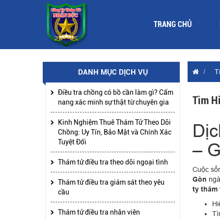
TRANG CHỦ
DANH MỤC DỊCH VỤ
T
Điều tra chồng có bồ cần làm gì? Cẩm
Tìm H
nang xác minh sự thật từ chuyên gia
Kinh Nghiệm Thuê Thám Tử Theo Dõi
Dịc
Chồng: Uy Tín, Bảo Mật và Chính Xác
Tuyệt Đối
– G
Thám tử điều tra theo dõi ngoại tình
Cuộc sốn
Gòn
ngày
Thám tử điều tra giám sát theo yêu
ty thám 
cầu
Hi
Thám tử điều tra nhân viên
Tì