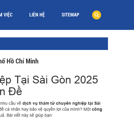
M VIỆC
LIÊN HỆ
SITEMAP
hố Hồ Chí Minh
ệp Tại Sài Gòn 2025
ấn Đề
n nhu cầu về
dịch vụ thám tử chuyên nghiệp tại Sài
 đề cá nhân hay bảo vệ quyền lợi của mình? Một
công
ả. Bài viết này sẽ giúp bạn: