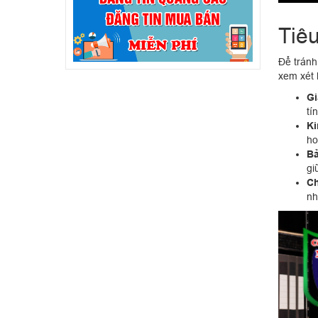
Tiê
Để tránh
xem xét 
Gi
tí
Ki
ho
Bả
gi
Ch
nh