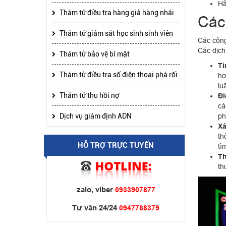
Hã
Thám tử điều tra hàng giả hàng nhái
Các
Thám tử giám sát học sinh sinh viên
Các công
Các dịch
Thám tử bảo vệ bí mật
Tì
Thám tử điều tra số điện thoại phá rối
hợ
lu
Thám tử thu hồi nợ
Đi
cá
Dịch vụ giám định ADN
ph
Xá
th
HỖ TRỢ TRỰC TUYẾN
tì
Th
th
zalo, viber
0933907877
Tư vân 24/24
0947788379