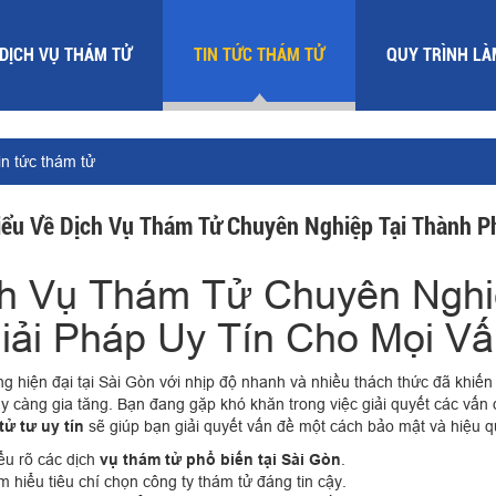
DỊCH VỤ THÁM TỬ
TIN TỨC THÁM TỬ
QUY TRÌNH LÀ
in tức thám tử
iểu Về Dịch Vụ Thám Tử Chuyên Nghiệp Tại Thành P
h Vụ Thám Tử Chuyên Nghi
iải Pháp Uy Tín Cho Mọi V
g hiện đại tại Sài Gòn với nhịp độ nhanh và nhiều thách thức đã khiế
 càng gia tăng. Bạn đang gặp khó khăn trong việc giải quyết các vấn
tử tư uy tín
sẽ giúp bạn giải quyết vấn đề một cách bảo mật và hiệu qu
ểu rõ các dịch
vụ thám tử phổ biến tại Sài Gòn
.
m hiểu tiêu chí chọn công ty thám tử đáng tin cậy.