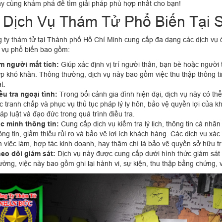
y cùng khám phá để tìm giải pháp phù hợp nhất cho bạn!
 Dịch Vụ Thám Tử Phổ Biến Tại 
 ty thám tử tại Thành phố Hồ Chí Minh cung cấp đa dạng các dịch vụ
 vụ phổ biến bao gồm:
m người mất tích:
Giúp xác định vị trí người thân, bạn bè hoặc người 
p khó khăn. Thông thường, dịch vụ này bao gồm việc thu thập thông ti
ật.
ều tra ngoại tình:
Trong bối cảnh gia đình hiện đại, dịch vụ này có thể
c tranh chấp và phục vụ thủ tục pháp lý ly hôn, bảo vệ quyền lợi của 
áp luật và đạo đức trong quá trình điều tra.
c minh thông tin:
Cung cấp dịch vụ kiểm tra lý lịch, thông tin cá nh
ông tin, giảm thiểu rủi ro và bảo vệ lợi ích khách hàng. Các dịch vụ x
m việc làm, hợp tác kinh doanh, hay thậm chí là bảo vệ quyền sở hữu trí
eo dõi giám sát:
Dịch vụ này được cung cấp dưới hình thức giám sát
ường, việc này bao gồm ghi lại hành vi, sự kiện, thu thập bằng chứng, 