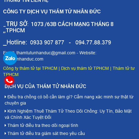
THÔNG TIN LIÊN HỆ
CÔNG TY DỊCH VỤ THÁM TỬ NHÂN ĐỨC
TRỤ SỞ
1073 /63B CÁCH MẠNG THÁNG 8
_
:
,,TPHCM
_Hotline:
0933 907 877 - 094.77.88.379
Email: thamtutunhanduc@gmail.com - Website:
thamtunhanduc.com
Công ty thám tử tại TPHCM
|
Dịch vụ thám tử TPHCM
|
Thám tử tư
TPHCM
DỊCH VỤ CỦA THÁM TỬ NHÂN ĐỨC
Điều tra chồng có bồ cần làm gì? Cẩm nang xác minh sự thật từ
chuyên gia
Kinh Nghiệm Thuê Thám Tử Theo Dõi Chồng: Uy Tín, Bảo Mật
và Chính Xác Tuyệt Đối
Thám tử điều tra theo dõi ngoại tình
Thám tử điều tra giám sát theo yêu cầu