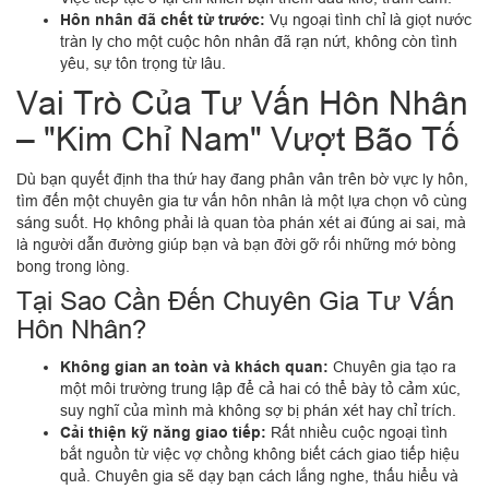
Hôn nhân đã chết từ trước:
Vụ ngoại tình chỉ là giọt nước
tràn ly cho một cuộc hôn nhân đã rạn nứt, không còn tình
yêu, sự tôn trọng từ lâu.
Vai Trò Của Tư Vấn Hôn Nhân
– "Kim Chỉ Nam" Vượt Bão Tố
Dù bạn quyết định tha thứ hay đang phân vân trên bờ vực ly hôn,
tìm đến một chuyên gia tư vấn hôn nhân là một lựa chọn vô cùng
sáng suốt. Họ không phải là quan tòa phán xét ai đúng ai sai, mà
là người dẫn đường giúp bạn và bạn đời gỡ rối những mớ bòng
bong trong lòng.
Tại Sao Cần Đến Chuyên Gia Tư Vấn
Hôn Nhân?
Không gian an toàn và khách quan:
Chuyên gia tạo ra
một môi trường trung lập để cả hai có thể bày tỏ cảm xúc,
suy nghĩ của mình mà không sợ bị phán xét hay chỉ trích.
Cải thiện kỹ năng giao tiếp:
Rất nhiều cuộc ngoại tình
bắt nguồn từ việc vợ chồng không biết cách giao tiếp hiệu
quả. Chuyên gia sẽ dạy bạn cách lắng nghe, thấu hiểu và