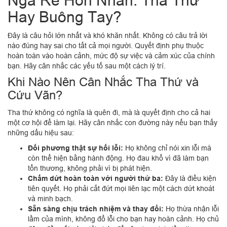
Ngã Rẽ Hôn Nhân: Tha Thứ
Hay Buông Tay?
Đây là câu hỏi lớn nhất và khó khăn nhất. Không có câu trả lời
nào đúng hay sai cho tất cả mọi người. Quyết định phụ thuộc
hoàn toàn vào hoàn cảnh, mức độ sự việc và cảm xúc của chính
bạn. Hãy cân nhắc các yếu tố sau một cách lý trí.
Khi Nào Nên Cân Nhắc Tha Thứ và
Cứu Vãn?
Tha thứ không có nghĩa là quên đi, mà là quyết định cho cả hai
một cơ hội để làm lại. Hãy cân nhắc con đường này nếu bạn thấy
những dấu hiệu sau:
Đối phương thật sự hối lỗi:
Họ không chỉ nói xin lỗi mà
còn thể hiện bằng hành động. Họ đau khổ vì đã làm bạn
tổn thương, không phải vì bị phát hiện.
Chấm dứt hoàn toàn với người thứ ba:
Đây là điều kiện
tiên quyết. Họ phải cắt đứt mọi liên lạc một cách dứt khoát
và minh bạch.
Sẵn sàng chịu trách nhiệm và thay đổi:
Họ thừa nhận lỗi
lầm của mình, không đổ lỗi cho bạn hay hoàn cảnh. Họ chủ