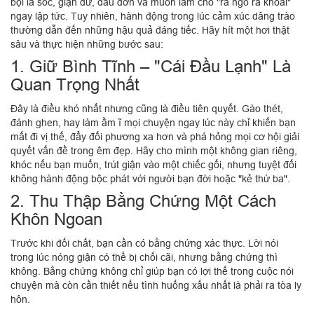
bội là sốc, giận dữ, đau đớn và muốn làm cho "ra ngô ra khoai"
ngay lập tức. Tuy nhiên, hành động trong lúc cảm xúc dâng trào
thường dẫn đến những hậu quả đáng tiếc. Hãy hít một hơi thật
sâu và thực hiện những bước sau:
1. Giữ Bình Tĩnh – "Cái Đầu Lạnh" Là
Quan Trọng Nhất
Đây là điều khó nhất nhưng cũng là điều tiên quyết. Gào thét,
đánh ghen, hay làm ầm ĩ mọi chuyện ngay lúc này chỉ khiến bạn
mất đi vị thế, đẩy đối phương xa hơn và phá hỏng mọi cơ hội giải
quyết vấn đề trong êm đẹp. Hãy cho mình một không gian riêng,
khóc nếu bạn muốn, trút giận vào một chiếc gối, nhưng tuyệt đối
không hành động bộc phát với người bạn đời hoặc "kẻ thứ ba".
2. Thu Thập Bằng Chứng Một Cách
Khôn Ngoan
Trước khi đối chất, bạn cần có bằng chứng xác thực. Lời nói
trong lúc nóng giận có thể bị chối cãi, nhưng bằng chứng thì
không. Bằng chứng không chỉ giúp bạn có lợi thế trong cuộc nói
chuyện mà còn cần thiết nếu tình huống xấu nhất là phải ra tòa ly
hôn.