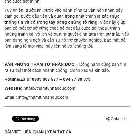
cho cuộc đời mình.
Tuy nhiên, trước khi bước vào hành trình tư vấn hôn nhân đầy
cam go, bước đầu tiên và quan trọng nhất chính là
xác thực
thông tin và có trong tay bằng chứng rõ ràng
. Việc này giúp
bạn có một cơ sở vững chắc để bắt đầu cuộc đối thoại, tránh
những tranh cãi vô ích và đưa ra quyết định dựa trên sự thật. Nếu
bạn đang nghi ngờ và cần sự hỗ trợ chuyên nghiệp, bảo mật để
làm sáng tỏ mọi việc, hãy liên hệ với chúng tôi.
VĂN PHÒNG THÁM TỬ NHÂN ĐỨC
– Đồng hành cùng bạn tìm
ra sự thật một cách nhanh chóng, chính xác và kín đáo.
Hotline/Zalo:
0933 907 877 – 094 77 88 379
Website:
https://thamtunhanduc.com
Email:
info@thamtunhanduc.com
Chia sẻ
BÀI VIẾT LIÊN QUAN |
XEM TẤT CẢ