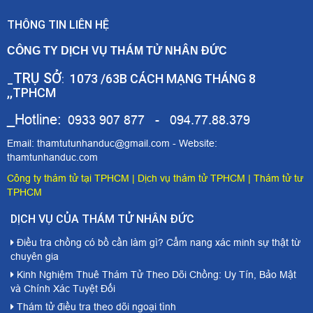
THÔNG TIN LIÊN HỆ
CÔNG TY DỊCH VỤ THÁM TỬ NHÂN ĐỨC
TRỤ SỞ
1073 /63B CÁCH MẠNG THÁNG 8
_
:
,,TPHCM
_Hotline:
0933 907 877 - 094.77.88.379
Email: thamtutunhanduc@gmail.com - Website:
thamtunhanduc.com
Công ty thám tử tại TPHCM
|
Dịch vụ thám tử TPHCM
|
Thám tử tư
TPHCM
DỊCH VỤ CỦA THÁM TỬ NHÂN ĐỨC
Điều tra chồng có bồ cần làm gì? Cẩm nang xác minh sự thật từ
chuyên gia
Kinh Nghiệm Thuê Thám Tử Theo Dõi Chồng: Uy Tín, Bảo Mật
và Chính Xác Tuyệt Đối
Thám tử điều tra theo dõi ngoại tình