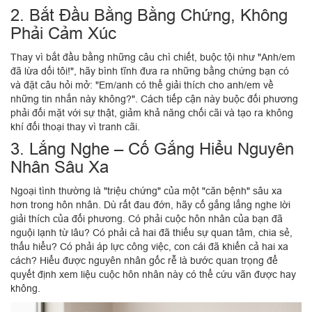
2. Bắt Đầu Bằng Bằng Chứng, Không
Phải Cảm Xúc
Thay vì bắt đầu bằng những câu chì chiết, buộc tội như "Anh/em
đã lừa dối tôi!", hãy bình tĩnh đưa ra những bằng chứng bạn có
và đặt câu hỏi mở: "Em/anh có thể giải thích cho anh/em về
những tin nhắn này không?". Cách tiếp cận này buộc đối phương
phải đối mặt với sự thật, giảm khả năng chối cãi và tạo ra không
khí đối thoại thay vì tranh cãi.
3. Lắng Nghe – Cố Gắng Hiểu Nguyên
Nhân Sâu Xa
Ngoại tình thường là "triệu chứng" của một "căn bệnh" sâu xa
hơn trong hôn nhân. Dù rất đau đớn, hãy cố gắng lắng nghe lời
giải thích của đối phương. Có phải cuộc hôn nhân của bạn đã
nguội lạnh từ lâu? Có phải cả hai đã thiếu sự quan tâm, chia sẻ,
thấu hiểu? Có phải áp lực công việc, con cái đã khiến cả hai xa
cách? Hiểu được nguyên nhân gốc rễ là bước quan trọng để
quyết định xem liệu cuộc hôn nhân này có thể cứu vãn được hay
không.