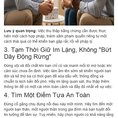
Lưu ý quan trọng:
Việc thu thập bằng chứng cần được thực
hiện một cách hợp pháp, tránh xâm phạm quyền riêng tư một
cách thái quá có thể khiến bạn gặp rắc rối về pháp lý.
3. Tạm Thời Giữ Im Lặng, Không "Bứt
Dây Động Rừng"
Đừng vội vã đối chất khi bạn chỉ có vài manh mối lờ mờ hoặc khi
cảm xúc chưa ổn định. Việc làm ầm lên sớm sẽ khiến người bạn
đời và kẻ thứ ba có thời gian để xóa dấu vết, thông đồng và
chuẩn bị kịch bản đối phó. Hãy im lặng quan sát, thu thập thêm
thông tin để có một cái nhìn toàn cảnh và đầy đủ nhất về sự việc.
4. Tìm Một Điểm Tựa An Toàn
Đừng cố gắng chịu đựng nỗi đau này một mình. Hãy tìm đến một
người bạn thân, một người thân trong gia đình mà bạn tuyệt đối
tin tưởng để tâm sự. Tuy nhiên, hãy chọn người có khả năng lắng