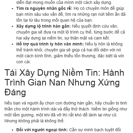
diễn đạt mong muốn của mình một cách xây dựng.
Tìm ra nguyên nhân gốc rễ:
Họ có chuyên môn để giúp
bạn nhìn sâu vào vấn đề, tìm ra những rạn nứt tiềm ẩn đã
tồn tại từ lâu trong mối quan hệ của bạn.
Xây dựng lộ trình hàn gắn:
Nếu quyết định cứu vãn,
chuyên gia sẽ đưa ra một lộ trình cụ thể, từng bước để cả
hai xây dựng lại niềm tin, sự thân mật và cam kết.
Hỗ trợ quá trình ly hôn văn minh:
Nếu ly hôn là không
thể tránh khỏi, chuyên gia sẽ giúp cả hai đối diện với nó
một cách bình tĩnh, giảm thiểu tổn thương, đặc biệt là với
con cái.
Tái Xây Dựng Niềm Tin: Hành
Trình Gian Nan Nhưng Xứng
Đáng
Nếu bạn và người ấy chọn con đường hàn gắn, hãy chuẩn bị tinh
thần cho một hành trình dài và đầy thử thách. Niềm tin giống như
một tấm gương, một khi đã vỡ thì rất khó để lành lại như cũ.
Nhưng không phải là không thể.
Đối với người ngoại tình:
Cần sự minh bạch tuyệt đối