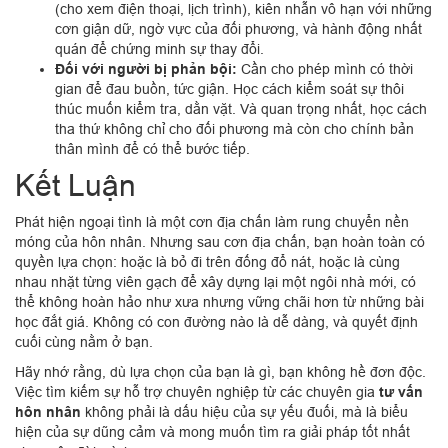
(cho xem điện thoại, lịch trình), kiên nhẫn vô hạn với những
cơn giận dữ, ngờ vực của đối phương, và hành động nhất
quán để chứng minh sự thay đổi.
Đối với người bị phản bội:
Cần cho phép mình có thời
gian để đau buồn, tức giận. Học cách kiểm soát sự thôi
thúc muốn kiểm tra, dằn vặt. Và quan trọng nhất, học cách
tha thứ không chỉ cho đối phương mà còn cho chính bản
thân mình để có thể bước tiếp.
Kết Luận
Phát hiện ngoại tình là một cơn địa chấn làm rung chuyển nền
móng của hôn nhân. Nhưng sau cơn địa chấn, bạn hoàn toàn có
quyền lựa chọn: hoặc là bỏ đi trên đống đổ nát, hoặc là cùng
nhau nhặt từng viên gạch để xây dựng lại một ngôi nhà mới, có
thể không hoàn hảo như xưa nhưng vững chãi hơn từ những bài
học đắt giá. Không có con đường nào là dễ dàng, và quyết định
cuối cùng nằm ở bạn.
Hãy nhớ rằng, dù lựa chọn của bạn là gì, bạn không hề đơn độc.
Việc tìm kiếm sự hỗ trợ chuyên nghiệp từ các chuyên gia
tư vấn
hôn nhân
không phải là dấu hiệu của sự yếu đuối, mà là biểu
hiện của sự dũng cảm và mong muốn tìm ra giải pháp tốt nhất