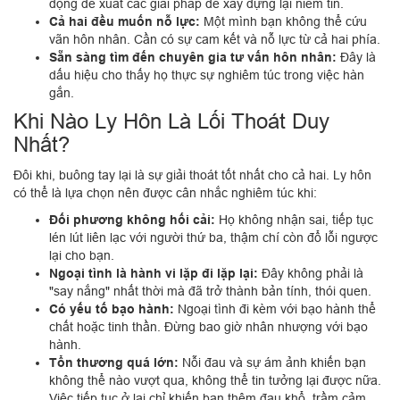
động đề xuất các giải pháp để xây dựng lại niềm tin.
Cả hai đều muốn nỗ lực:
Một mình bạn không thể cứu
vãn hôn nhân. Cần có sự cam kết và nỗ lực từ cả hai phía.
Sẵn sàng tìm đến chuyên gia tư vấn hôn nhân:
Đây là
dấu hiệu cho thấy họ thực sự nghiêm túc trong việc hàn
gắn.
Khi Nào Ly Hôn Là Lối Thoát Duy
Nhất?
Đôi khi, buông tay lại là sự giải thoát tốt nhất cho cả hai. Ly hôn
có thể là lựa chọn nên được cân nhắc nghiêm túc khi:
Đối phương không hối cải:
Họ không nhận sai, tiếp tục
lén lút liên lạc với người thứ ba, thậm chí còn đổ lỗi ngược
lại cho bạn.
Ngoại tình là hành vi lặp đi lặp lại:
Đây không phải là
"say nắng" nhất thời mà đã trở thành bản tính, thói quen.
Có yếu tố bạo hành:
Ngoại tình đi kèm với bạo hành thể
chất hoặc tinh thần. Đừng bao giờ nhân nhượng với bạo
hành.
Tổn thương quá lớn:
Nỗi đau và sự ám ảnh khiến bạn
không thể nào vượt qua, không thể tin tưởng lại được nữa.
Việc tiếp tục ở lại chỉ khiến bạn thêm đau khổ, trầm cảm.