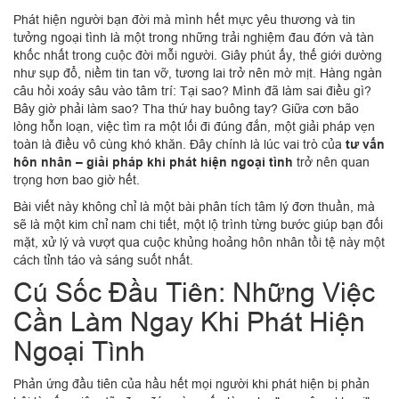
Phát hiện người bạn đời mà mình hết mực yêu thương và tin
tưởng ngoại tình là một trong những trải nghiệm đau đớn và tàn
khốc nhất trong cuộc đời mỗi người. Giây phút ấy, thế giới dường
như sụp đổ, niềm tin tan vỡ, tương lai trở nên mờ mịt. Hàng ngàn
câu hỏi xoáy sâu vào tâm trí: Tại sao? Mình đã làm sai điều gì?
Bây giờ phải làm sao? Tha thứ hay buông tay? Giữa cơn bão
lòng hỗn loạn, việc tìm ra một lối đi đúng đắn, một giải pháp vẹn
toàn là điều vô cùng khó khăn. Đây chính là lúc vai trò của
tư vấn
hôn nhân – giải pháp khi phát hiện ngoại tình
trở nên quan
trọng hơn bao giờ hết.
Bài viết này không chỉ là một bài phân tích tâm lý đơn thuần, mà
sẽ là một kim chỉ nam chi tiết, một lộ trình từng bước giúp bạn đối
mặt, xử lý và vượt qua cuộc khủng hoảng hôn nhân tồi tệ này một
cách tỉnh táo và sáng suốt nhất.
Cú Sốc Đầu Tiên: Những Việc
Cần Làm Ngay Khi Phát Hiện
Ngoại Tình
Phản ứng đầu tiên của hầu hết mọi người khi phát hiện bị phản